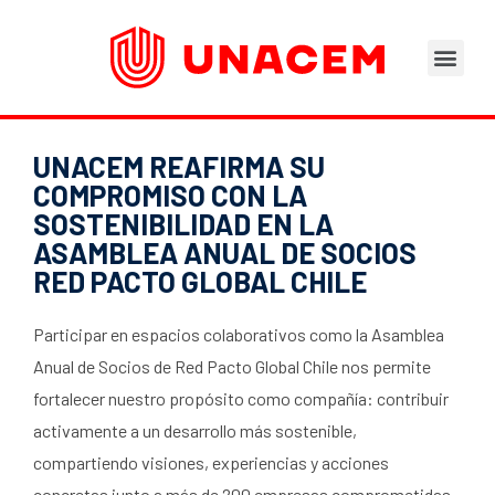
Áreas de Negocios
Asesoramiento Técnico
Tu opinión nos importa
Portal del Trabajad
UNACEM REAFIRMA SU
COMPROMISO CON LA
SOSTENIBILIDAD EN LA
ASAMBLEA ANUAL DE SOCIOS
RED PACTO GLOBAL CHILE
Participar en espacios colaborativos como la Asamblea
Anual de Socios de Red Pacto Global Chile nos permite
fortalecer nuestro propósito como compañía: contribuir
activamente a un desarrollo más sostenible,
compartiendo visiones, experiencias y acciones
concretas junto a más de 200 empresas comprometidas.