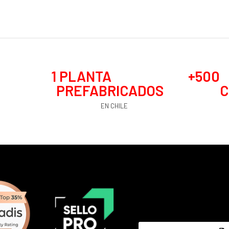
1
 PLANTA 
+
500
PREFABRICADOS
C
EN CHILE