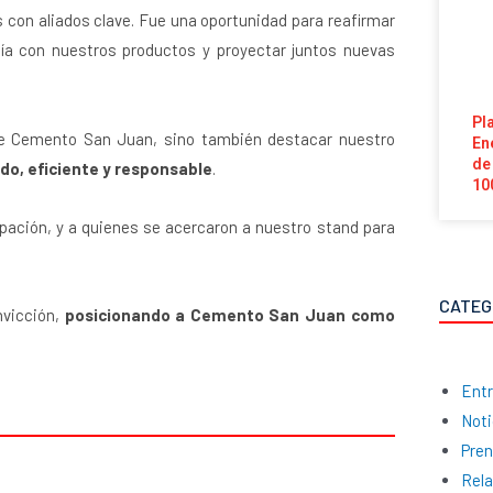
s con aliados clave. Fue una oportunidad para reafirmar
día con nuestros productos y proyectar juntos nuevas
Pl
d de Cemento San Juan, sino también destacar nuestro
En
de
do, eficiente y responsable
.
10
pación, y a quienes se acercaron a nuestro stand para
CATEG
nvicción,
posicionando a Cemento San Juan como
Entr
Noti
Pre
Rela