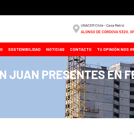
UNACEM Chile - Casa Matriz
ALONSO DE CÓRDOVA 5320, OF
CO
SOSTENIBILIDAD
NOTICIAS
CONTACTO
TU OPINIÓN NOS I
N JUAN PRESENTES EN F