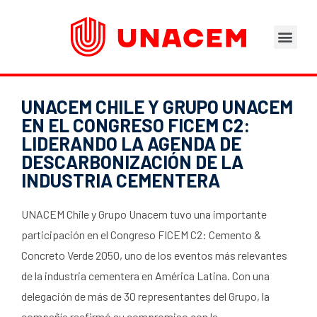
Áreas de Negocios
Asesoramiento Técnico
Tu opinión nos importa
Portal del Trabajad
UNACEM CHILE Y GRUPO UNACEM
EN EL CONGRESO FICEM C2:
LIDERANDO LA AGENDA DE
DESCARBONIZACIÓN DE LA
INDUSTRIA CEMENTERA
UNACEM Chile y Grupo Unacem tuvo una importante
participación en el Congreso FICEM C2: Cemento &
Concreto Verde 2050, uno de los eventos más relevantes
de la industria cementera en América Latina. Con una
delegación de más de 30 representantes del Grupo, la
compañía reafirmó su compromiso con la