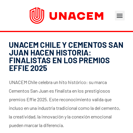
Áreas de Negocios
Asesoramiento Técnico
Tu opinión nos importa
Portal del Trabajad
UNACEM CHILE Y CEMENTOS SAN
JUAN HACEN HISTORIA:
FINALISTAS EN LOS PREMIOS
EFFIE 2025
UNACEM Chile celebra un hito histórico: su marca
Cementos San Juan es finalista en los prestigiosos
premios Effie 2025. Este reconocimiento valida que
incluso en una industria tradicional como la del cemento,
la creatividad, la innovación y la conexión emocional
pueden marcar la diferencia.