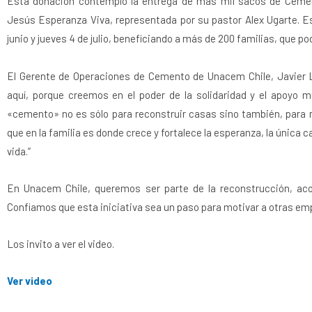
Esta donación contempló la entrega de más mil sacos de Cement
Jesús Esperanza Viva, representada por su pastor Alex Ugarte. E
junio y jueves 4 de julio, beneficiando a más de 200 familias, que 
El Gerente de Operaciones de Cemento de Unacem Chile, Javier Ló
aquí, porque creemos en el poder de la solidaridad y el apoyo m
«cemento» no es sólo para reconstruir casas sino también, para 
que en la familia es donde crece y fortalece la esperanza, la única 
vida.”
En Unacem Chile, queremos ser parte de la reconstrucción, a
Confiamos que esta iniciativa sea un paso para motivar a otras em
Los invito a ver el video.
Ver video