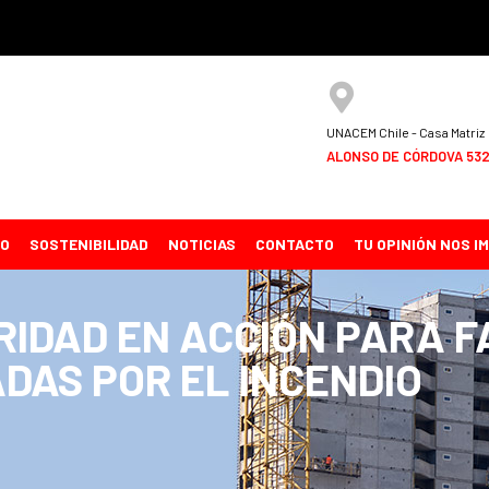
UNACEM Chile - Casa Matriz
ALONSO DE CÓRDOVA 5320
CO
SOSTENIBILIDAD
NOTICIAS
CONTACTO
TU OPINIÓN NOS I
RIDAD EN ACCIÓN PARA F
ADAS POR EL INCENDIO