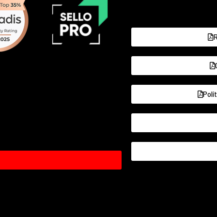
R
Polí