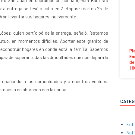
o San Juan en coordinación con la iglesia Bautista
sta entrega se llevó a cabo en 2 etapas: martes 25 de
podrán levantar sus hogares, nuevamente.
pez, quien participó de la entrega, señaló, “estamos
utuo, en momentos difíciles. Aportar este granito de
reconstruir hogares en donde está la familia. Sabemos
Pl
En
capaz de superar todas las dificultades que nos depara la
de
10
compañando a las comunidades y a nuestros vecinos.
presas a colaborando con la causa.
CATEG
Entr
Noti