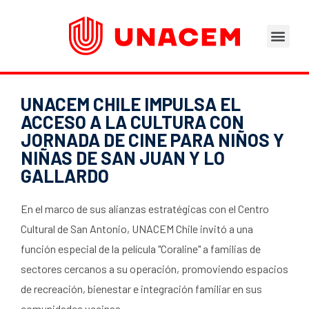
Áreas de Negocios
Asesoramiento Técnico
Tu opinión nos importa
Portal del Trabajad
UNACEM CHILE IMPULSA EL
ACCESO A LA CULTURA CON
JORNADA DE CINE PARA NIÑOS Y
NIÑAS DE SAN JUAN Y LO
GALLARDO
En el marco de sus alianzas estratégicas con el Centro
Cultural de San Antonio, UNACEM Chile invitó a una
función especial de la película "Coraline" a familias de
sectores cercanos a su operación, promoviendo espacios
de recreación, bienestar e integración familiar en sus
comunidades vecinas.