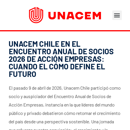
Áreas de Negocios
Asesoramiento Técnico
Tu opinión nos importa
Portal del Trabajad
UNACEM CHILE EN EL
ENCUENTRO ANUAL DE SOCIOS
2026 DE ACCIÓN EMPRESAS:
CUANDO EL CÓMO DEFINE EL
FUTURO
El pasado 9 de abril de 2026, Unacem Chile participó como
socio y auspiciador del Encuentro Anual de Socios de
Acción Empresas, instancia en la que líderes del mundo
público y privado debatieron cómo retomar el crecimiento
del país desde una perspectiva sostenible. Una jornada
que refuerza nuestra convicción: el crecimiento y la