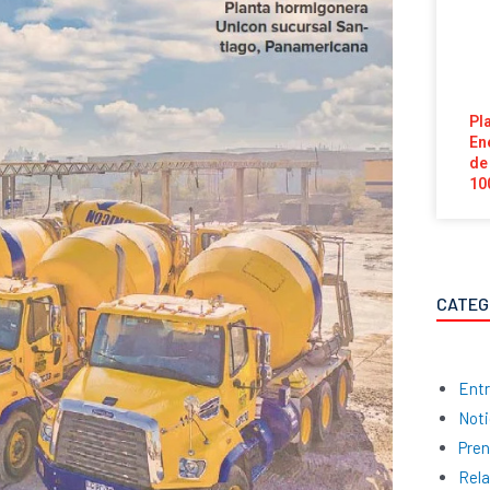
Pl
En
de
10
CATEG
Entr
Noti
Pre
Rela