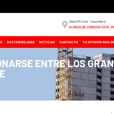
UNACEM Chile - Casa Matriz
ALONSO DE CÓRDOVA 5320, OF
CO
SOSTENIBILIDAD
NOTICIAS
CONTACTO
TU OPINIÓN NOS I
ONARSE ENTRE LOS GRA
E