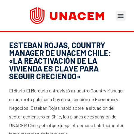
Áreas de Negocios
Asesoramiento Técnico
Tu opinión nos importa
Portal del Trabajad
ESTEBAN ROJAS, COUNTRY
MANAGER DE UNACEM CHILE:
«LA REACTIVACIÓN DE LA
VIVIENDA ES CLAVE PARA
SEGUIR CRECIENDO»
El diario El Mercurio entrevistó a nuestro Country Manager
en una nota publicada hoy en su sección de Economía y
Negocios. Esteban Rojas habló sobre la situación del
sector cementero en Chile, los planes de expansión de
UNACEM Chile y el rol que juega el mercado habitacional en
la recuperación de la industria.