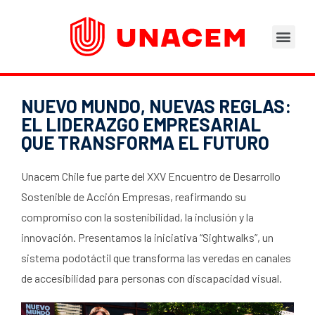
Áreas de Negocios
Asesoramiento Técnico
Tu opinión nos importa
Portal del Trabajad
NUEVO MUNDO, NUEVAS REGLAS:
EL LIDERAZGO EMPRESARIAL
QUE TRANSFORMA EL FUTURO
Unacem Chile fue parte del XXV Encuentro de Desarrollo
Sostenible de Acción Empresas, reafirmando su
compromiso con la sostenibilidad, la inclusión y la
innovación. Presentamos la iniciativa “Sightwalks”, un
sistema podotáctil que transforma las veredas en canales
de accesibilidad para personas con discapacidad visual.