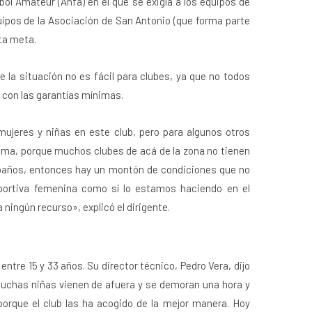
bol Amateur (Anfa) en el que se exigía a los equipos de
ipos de la Asociación de San Antonio (que forma parte
ta meta.
 la situación no es fácil para clubes, ya que no todos
 con las garantías mínimas.
 mujeres y niñas en este club, pero para algunos otros
lema, porque muchos clubes de acá de la zona no tienen
 baños, entonces hay un montón de condiciones que no
eportiva femenina como sí lo estamos haciendo en el
ningún recurso», explicó el dirigente.
ntre 15 y 33 años. Su director técnico, Pedro Vera, dijo
uchas niñas vienen de afuera y se demoran una hora y
porque el club las ha acogido de la mejor manera. Hoy