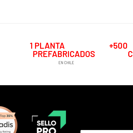
1
 PLANTA 
+
500
PREFABRICADOS
C
EN CHILE