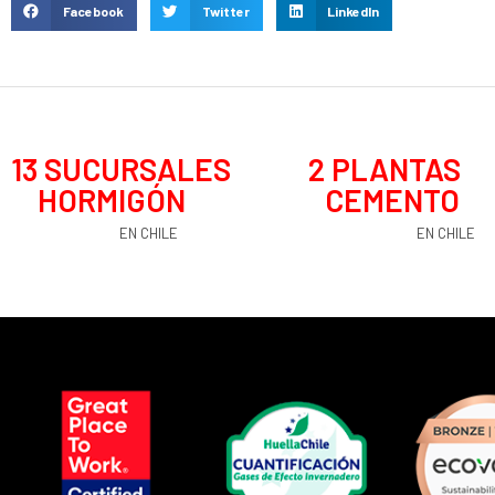
Facebook
Twitter
LinkedIn
13
 SUCURSALES 
2
 PLANTAS 
HORMIGÓN
CEMENTO
EN CHILE
EN CHILE