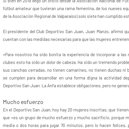
Si bien en 2019 llegó un oficio desde la Asociación Nacional de Fút
fútbol amateur que tuvieran una rama femenina, de los nueves equ
de la Asociación Regional de Valparaíso) solo siete han cumplido es
El presidente del Club Deportivo San Juan, Juan Manzo, afirmó que
cuentan con las medidas necesarias para que las mujeres entrenen
«Para nosotros ha sido bonita la experiencia de incorporar a las
clubes esto ha sido un dolor de cabeza. Ha sido un tremendo prob
sus canchas cerradas, no tienen camarines, no tienen duchas ni
se cumplen para desarrollar en una forma digna la actividad d
Deportivo San Juan. La Anfa establece obligaciones, pero no genera 
Mucho esfuerzo
En el Deportivo San Juan, hoy hay 20 mujeres inscritas, que tienen e
que «es un grupo de mucho esfuerzo y mucho sacrificio, porque m
media o dos horas para jugar 70 minutos, pero lo hacen felices, 