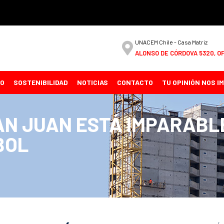
UNACEM Chile - Casa Matriz
ALONSO DE CÓRDOVA 5320, OF
CO
SOSTENIBILIDAD
NOTICIAS
CONTACTO
TU OPINIÓN NOS I
AN JUAN ESTÁ IMPARABL
BOL