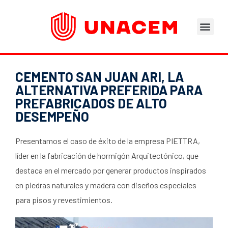
Áreas de Negocios
Asesoramiento Técnico
Tu opinión nos importa
Portal del Trabajad
CEMENTO SAN JUAN ARI, LA
ALTERNATIVA PREFERIDA PARA
PREFABRICADOS DE ALTO
DESEMPEÑO
Presentamos el caso de éxito de la empresa PIETTRA,
líder en la fabricación de hormigón Arquitectónico, que
destaca en el mercado por generar productos inspirados
en piedras naturales y madera con diseños especiales
para pisos y revestimientos.